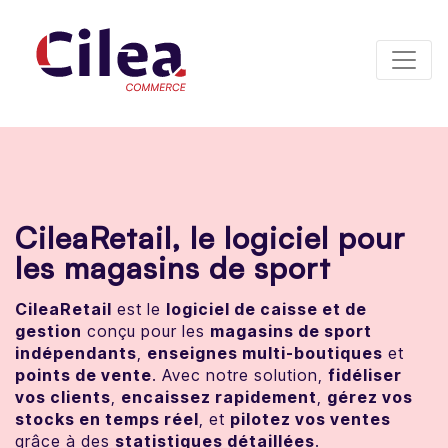
Panneau de gestion des cookies
CileaRetail, le logiciel pour
les magasins de sport
CileaRetail
est le
logiciel de caisse et de
gestion
conçu pour les
magasins de sport
indépendants
,
enseignes multi-boutiques
et
points de vente
. Avec notre solution,
fidéliser
vos clients
,
encaissez rapidement
,
gérez vos
stocks en temps réel
, et
pilotez vos ventes
grâce à des
statistiques détaillées
.